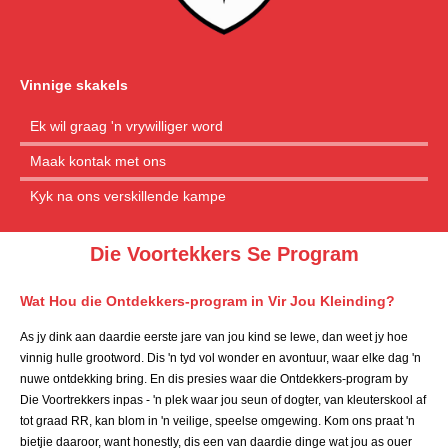
Vinnige skakels
Ek wil graag 'n vrywilliger word
Maak kontak met ons
Kyk na ons verskillende kampe
Die Voortekkers Se Program
Wat Hou die Ontdekkers-program in Vir Jou Kleinding?
As jy dink aan daardie eerste jare van jou kind se lewe, dan weet jy hoe
vinnig hulle grootword. Dis 'n tyd vol wonder en avontuur, waar elke dag 'n
nuwe ontdekking bring. En dis presies waar die Ontdekkers-program by
Die Voortrekkers inpas - 'n plek waar jou seun of dogter, van kleuterskool af
tot graad RR, kan blom in 'n veilige, speelse omgewing. Kom ons praat 'n
bietjie daaroor, want honestly, dis een van daardie dinge wat jou as ouer