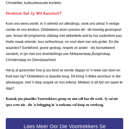
Christelike, kultuurbewuste konteks.
Hoekom Sal Jy Wil Aansluit?
Kom ons wees eerlik: in 'n wêreld vol afleidings, soek ons almal 'n veilige
ruimte vir ons kinders. Ontdekkers doen presies dit - dit moedig gesinspret
aan, terwyl dit jongmense uitdaag met aktiwiteite wat by hul ouderdom pas.
Hulle maak vriende, bou selfvertroue, en voel deel van iets groter. En die
waardes? Eerlikheid, goeie gedrag, respek vir ander - dis konsekwent
versterk, in lyn met ons doelstellings van Afrikanerskap,Burgerskap,
Christenskap en Diensbaarheid.
Het jy al gewonder hoe jy jou kind se eerste stappe in 'n lewe van doel en
trots kan rig? Ontdekkers is daardie brug. Dit bring 'n tikkie avontuur in die
alledaagse, met 'n diep respek vir ons erfenis. Miskien is dit tyd om saam te
stap?
Kontak jou plaaslike Voortrekkers-groep en sien self hoe dit werk. Jy sal nie
spyt wees nie - dis 'n belegging in 'n toekoms vol hoop en veerkrag.
Lees Meer Oor Die Voortrekkers Se