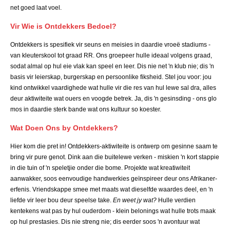
net goed laat voel.
Vir Wie is Ontdekkers Bedoel?
Ontdekkers is spesifiek vir seuns en meisies in daardie vroeë stadiums -
van kleuterskool tot graad RR. Ons groepeer hulle ideaal volgens graad,
sodat almal op hul eie vlak kan speel en leer. Dis nie net 'n klub nie; dis 'n
basis vir leierskap, burgerskap en persoonlike fiksheid. Stel jou voor: jou
kind ontwikkel vaardighede wat hulle vir die res van hul lewe sal dra, alles
deur aktiwiteite wat ouers en voogde betrek. Ja, dis 'n gesinsding - ons glo
mos in daardie sterk bande wat ons kultuur so koester.
Wat Doen Ons by Ontdekkers?
Hier kom die pret in! Ontdekkers-aktiwiteite is ontwerp om gesinne saam te
bring vir pure genot. Dink aan die buitelewe verken - miskien 'n kort stappie
in die tuin of 'n speletjie onder die bome. Projekte wat kreatiwiteit
aanwakker, soos eenvoudige handwerkies geïnspireer deur ons Afrikaner-
erfenis. Vriendskappe smee met maats wat dieselfde waardes deel, en 'n
liefde vir leer bou deur speelse take.
En weet jy wat?
Hulle verdien
kentekens wat pas by hul ouderdom - klein belonings wat hulle trots maak
op hul prestasies. Dis nie streng nie; dis eerder soos 'n avontuur wat