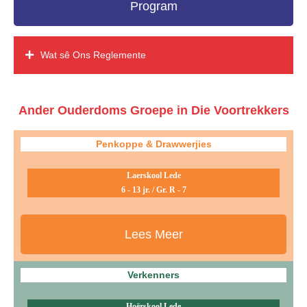
Program
Wat sê Ons Reglemente
Ander Ouderdoms Groepe in Die Voortrekkers
Penkoppe & Drawwerjies
Laerskool Lede
6 - 13 jr. / Gr. R - 7
Lees Meer
Verkenners
Hoërskool Lede