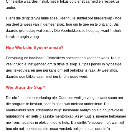
Christelike waardes insluit, met 'n fokus op diensbaarheid en respek vir
ander.
Hier's die ding: terwyl hulle speel, leer hulle subtiel oor burgerskap - hoe
om deel te wees van 'n gemeenskap, hoe om te gee en te ontvang. Dis
daardie grondslag wat ons by Die Voortrekkers so hoog ag, want 'n sterk
karakter begin vroeg.
Hoe Werk die Byeenkomste?
Eenvoudig en haalbaar - Ontdekkers ontmoet een keer per week. Nie te
veel druk nie, net genoeg om 'n ritme te skep. Dit pas perfek in by besige
gesinskedules, en gee jou kans om self betrokke te raak. Jy weet mos,
daardie oomblikke saam met jou kind is goud werd.
Wie Stuur die Skip?
Dis nie 'n eenman-vertoning nie. Ouers en wettige voogde werk saam om
die program te bestuur, soos 'n span wat mekaar ondersteun. Die
Voortrekkers bied uitstekende hulp: nasionale aanlyn opleiding, praktiese
hulpbronne, en selfs plaaslike mentorskap. As jy nuut is, moenie bekommer
nie - ons het alles in plek om jou te help. Dis eintlik "empowering", want dit
bou nie net jou kind op nie, maar versterk ook jou rol as ouer in 'n