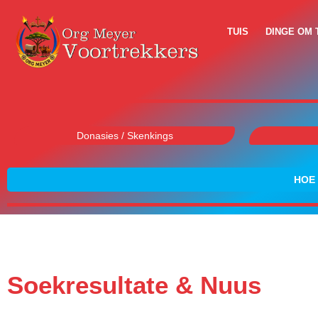
TUIS
DINGE OM 
Donasies / Skenkings
HOE 
Soekresultate & Nuus