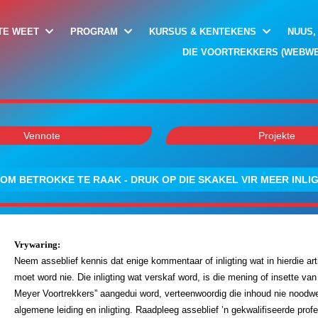
TE WEET
PROGRAM
KURSUS & KENTEKENS
NUUS,
DIE VOORTREKKERS (WEBWE
Vennote
Projekte
OM BETROKKE TE RAAK - DRUK OP DIE SKAKEL VIR MEER INLI
Vrywaring:
Neem asseblief kennis dat enige kommentaar of inligting wat in hierdie ar
moet word nie. Die inligting wat verskaf word, is die mening of insette va
Meyer Voortrekkers” aangedui word, verteenwoordig die inhoud nie noodwen
algemene leiding en inligting. Raadpleeg asseblief ’n gekwalifiseerde pro