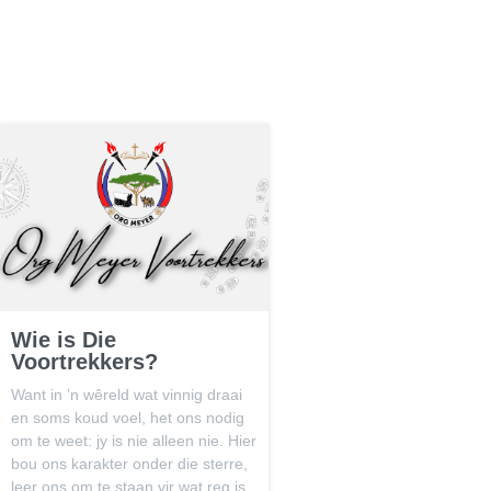
Wie is Die
Voortrekkers?
Want in ’n wêreld wat vinnig draai
en soms koud voel, het ons nodig
om te weet: jy is nie alleen nie. Hier
bou ons karakter onder die sterre,
leer ons om te staan vir wat reg is,