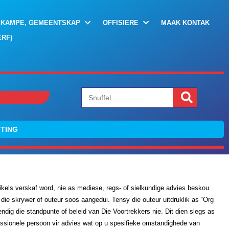
 KAMPE, GEMEENTSKAP
OFFISIERE
MAAK KONTAK
RF)
GTING
tikels verskaf word, nie as mediese, regs- of sielkundige advies beskou
n die skrywer of outeur soos aangedui. Tensy die outeur uitdruklik as “Org
dig die standpunte of beleid van Die Voortrekkers nie. Dit dien slegs as
fessionele persoon vir advies wat op u spesifieke omstandighede van