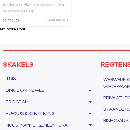
en dra ons die vlam verder vir die
volgende geslag.
Read More
12
FEB, 26
No More Post
SKAKELS
REGTEN
TUIS
WEBWERF SE
VOORWAARD
DINGE OM TE WEET
PRIVAATHE
PROGRAM
STAANDE RE
KURSUS & KENTEKENS
RISIKO-ANAL
NUUS, KAMPE, GEMEENTSKAP