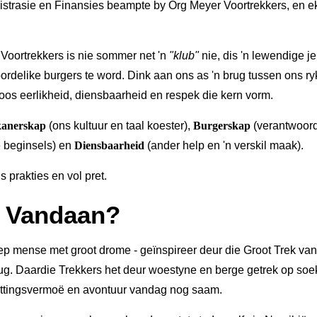
strasie en Finansies beampte by Org Meyer Voortrekkers, en ek s
Voortrekkers is nie sommer net 'n
"klub"
nie, dis 'n lewendige 
rdelike burgers te word. Dink aan ons as 'n brug tussen ons ry
oos eerlikheid, diensbaarheid en respek die kern vorm.
kanerskap
(ons kultuur en taal koester),
Burgerskap
(verantwoord
 beginsels) en
Diensbaarheid
(ander help en 'n verskil maak).
s prakties en vol pret.
 Vandaan?
oep mense met groot drome - geïnspireer deur die Groot Trek van 
jeug. Daardie Trekkers het deur woestyne en berge getrek op soek
ttingsvermoë en avontuur vandag nog saam.