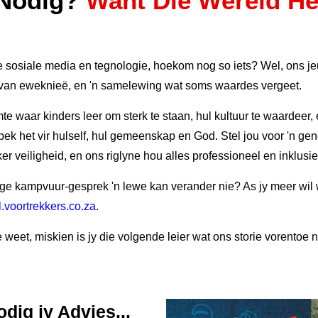
 Nodig?
Want Die Wêreld He
e sosiale media en tegnologie, hoekom nog so iets? Wel, ons jeu
ruk van eweknieë, en 'n samelewing wat soms waardes vergeet.
mte waar kinders leer om sterk te staan, hul kultuur te waardeer
pek het vir hulself, hul gemeenskap en God. Stel jou voor 'n ge
er veiligheid, en ons riglyne hou alles professioneel en inklusie
ige kampvuur-gesprek 'n lewe kan verander nie? As jy meer wil w
voortrekkers.co.za
.
weet, miskien is jy die volgende leier wat ons storie vorentoe ne
dig jy Advies...