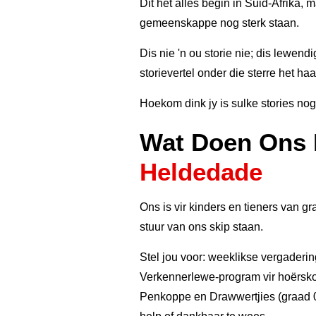
Dit het alles begin in Suid-Afrika,
gemeenskappe nog sterk staan.
Dis nie 'n ou storie nie; dis lewe
storievertel onder die sterre het ha
Hoekom dink jy is sulke stories nog
Wat Doen Ons 
Heldedade
Ons is vir kinders en tieners van g
stuur van ons skip staan.
Stel jou voor: weeklikse vergaderin
Verkennerlewe-program vir hoërskool
Penkoppe en Drawwertjies (graad 0 t