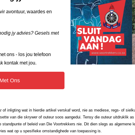
vir avontuur, waardes en
enodig jy advies? Gesels met
t ons - los jou telefoon
 kontak met jou.
 Met Ons
f inligting wat in hierdie artikel verskaf word, nie as mediese, regs- of sie
insette van die skrywer of outeur soos aangedui. Tensy die outeur uitdruklik 
 standpunte of beleid van Die Voortrekkers nie. Dit dien slegs as algemene lei
dvies wat op u spesifieke omstandighede van toepassing is.