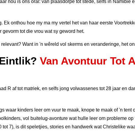
 maar nou is ons oral: van plaasdorpe tot stede, selfs in Namibi
ndig. Ek onthou hoe my ma my vertel het van haar eerste Voortre
ar gevorm tot die vrou wat sy geword het.
 relevant? Want in 'n wêreld vol skerms en veranderinge, het on
Eintlik?
Van Avontuur Tot 
raad R af tot matriek, en selfs jong volwassenes tot 28 jaar en
gs waar kinders leer om vuur te maak, knope te maak of 'n tent o
kinders, vol buitelug-avonture wat hulle leer om probleme op te 
ot 7), is dit speletjies, stories en handwerk wat Christelike wa