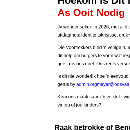
Hoekom Is Dit
As Ooit Nodig
Jy wonder seker: In 2026, met al di
uitdagings: identiteitskrisisse, d
Die Voortrekkers bied 'n veilige rui
dit help om burgers te vorm wat res
gee - dis ons doel. Ons reëls versek
Is dit nie wonderlik hoe 'n eenvoud
gerus by
admin.orgmeyer@oosvaal.
Kom ons maak saam 'n verskil - wie 
vir jou of jou kinders?
Raak betrokke of Beno