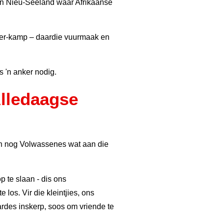
ë en Nieu-Seeland waar Afrikaanse
kker-kamp – daardie vuurmaak en
s 'n anker nodig.
Alledaagse
 dan nog Volwassenes wat aan die
p te slaan - dis ons
los. Vir die kleintjies, ons
ardes inskerp, soos om vriende te