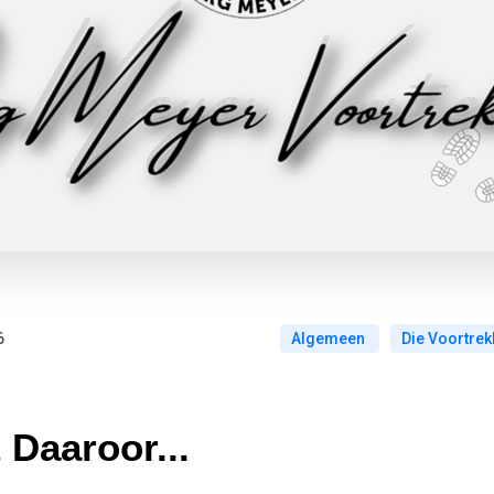
6
Algemeen
Die Voortre
Daaroor...