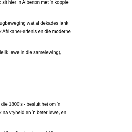
it hier in Alberton met 'n koppie
jeugbeweging wat al dekades lank
k Afrikaner-erfenis en die moderne
elik lewe in die samelewing),
die 1800's - besluit het om 'n
 na vryheid en 'n beter lewe, en