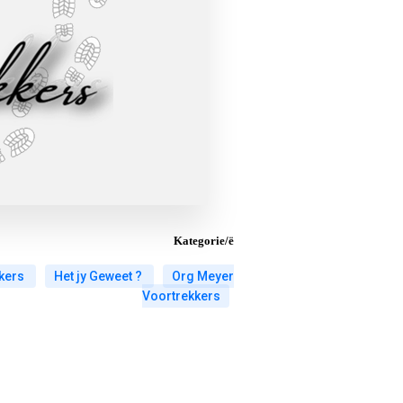
Kategorie/ë
kkers
Het jy Geweet ?
Org Meyer
Voortrekkers