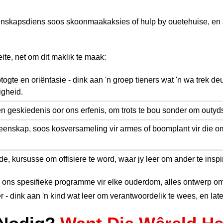
skapsdiens soos skoonmaakaksies of hulp by ouetehuise, en se
eite, net om dit maklik te maak:
gte en oriëntasie - dink aan 'n groep tieners wat 'n wa trek deu
igheid.
en geskiedenis oor ons erfenis, om trots te bou sonder om outyd
eenskap, soos kosversameling vir armes of boomplant vir die o
de, kursusse om offisiere te word, waar jy leer om ander te inspi
r ons spesifieke programme vir elke ouderdom, alles ontwerp om 
r - dink aan 'n kind wat leer om verantwoordelik te wees, en later