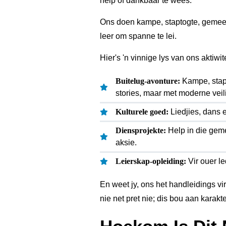
help of dankbaar te wees.
Ons doen kampe, staptogte, gemeen
leer om spanne te lei.
Hier's 'n vinnige lys van ons aktiwit
Buitelug-avonture:
Kampe, stapto
stories, maar met moderne veil
Kulturele goed:
Liedjies, dans 
Diensprojekte:
Help in die gem
aksie.
Leierskap-opleiding:
Vir ouer le
En weet jy, ons het handleidings vi
nie net pret nie; dis bou aan karakte