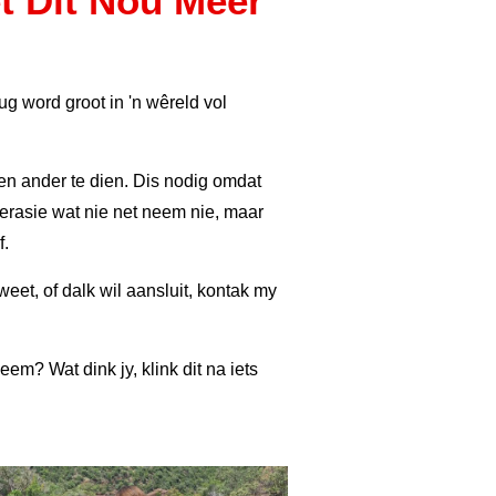
t Dit Nou Meer
g word groot in 'n wêreld vol
, en ander te dien. Dis nodig omdat
nerasie wat nie net neem nie, maar
f.
eet, of dalk wil aansluit, kontak my
em? Wat dink jy, klink dit na iets