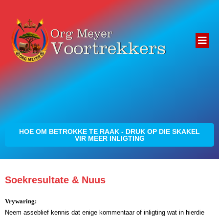
HOE OM BETROKKE TE RAAK - DRUK OP DIE SKAKEL
VIR MEER INLIGTING
Soekresultate & Nuus
Vrywaring:
Neem asseblief kennis dat enige kommentaar of inligting wat in hierdie