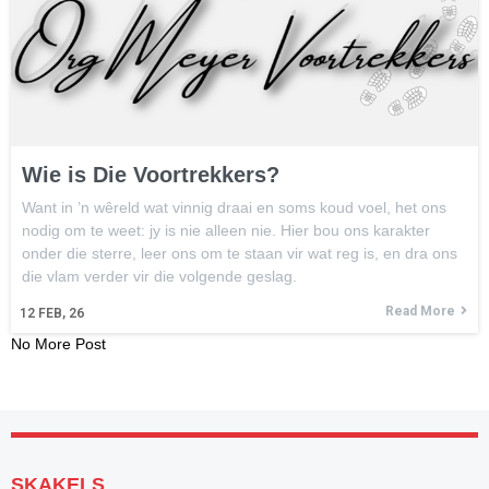
Wie is Die Voortrekkers?
Want in ’n wêreld wat vinnig draai en soms koud voel, het ons
nodig om te weet: jy is nie alleen nie. Hier bou ons karakter
onder die sterre, leer ons om te staan vir wat reg is, en dra ons
die vlam verder vir die volgende geslag.
Read More
12
FEB, 26
No More Post
SKAKELS