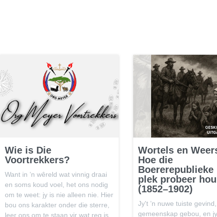
Wie is Die
Wortels en Weer
Voortrekkers?
Hoe die
Boererepublieke 
Want in ’n wêreld wat vinnig draai
plek probeer hou
en soms koud voel, het ons nodig
(1852–1902)
om te weet: jy is nie alleen nie. Hier
Jy't ’n nuwe tuiste gevind, 
bou ons karakter onder die sterre,
gemeenskap gebou, en jy
leer ons om te staan vir wat reg is,