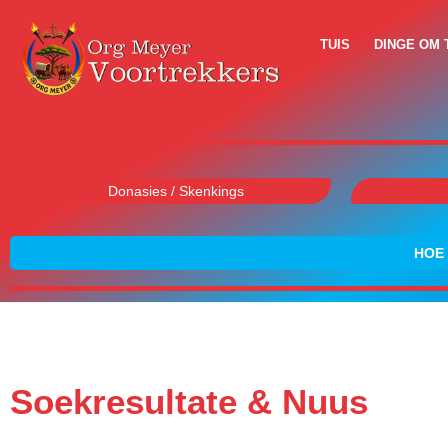
TUIS
DINGE OM 
Donasies / Skenkings
HOE 
Soekresultate & Nuus