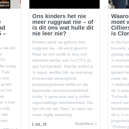
e
Ons kinders het nie
Waaro
e
meer ruggraat nie – of
moet w
ad
is dit ons wat hulle dit
Cillie
5 –
nie leer nie?
is Clo
Kinders word nie gebore met
In die ha
u wa vol,
ruggraat nie - dit word gevorm.
bosveld, 
e
Maar as ons eerlik is, bou ons
gejaag va
PS,
deesdae eerder aan hul CV’s as
'n monum
die vraag
aan hul karakter. Hierdie artikel is
mense waa
t Trek
'n reguit, eerlike blik op ouerskap,
gesien het
m ons
emosionele afwesigheid,
roete nie,
n groep
prestasiegedrewe liefde en die
‘n bekend
 om hul
kwynende verantwoordelikheid
dit 'n sw
eie
onder ’n generasie wat ly onder
Trichardt
t ’n trek
oppervlakkige betrokkenheid. Dis
noord van
n volk.
tyd om nie net "daar" te wees nie -
herdenkin
s wat
maar regtig aanwesig.
dit is ‘n 
roep.
jongmens 
Read More
2
JUL, 25
“Onthou j