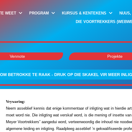
TE WEET
PROGRAM
KURSUS & KENTEKENS
NUUS,
DIE VOORTREKKERS (WEBWE
Vennote
Projekte
OM BETROKKE TE RAAK - DRUK OP DIE SKAKEL VIR MEER INLI
Vrywaring:
Neem asseblief kennis dat enige kommentaar of inligting wat in hierdie ar
moet word nie. Die inligting wat verskaf word, is die mening of insette va
Meyer Voortrekkers” aangedui word, verteenwoordig die inhoud nie noodwen
algemene leiding en inligting. Raadpleeg asseblief ’n gekwalifiseerde pro