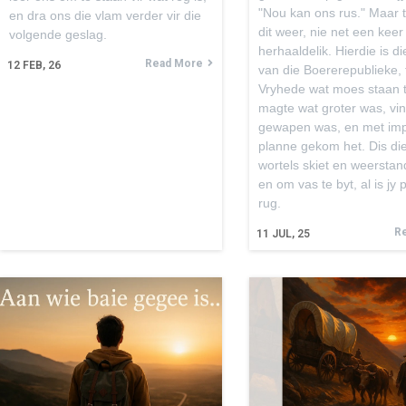
"Nou kan ons rus." Maar 
en dra ons die vlam verder vir die
dit weer, nie net een keer
volgende geslag.
herhaaldelik. Hierdie is di
Read More
12
FEB, 26
van die Boererepublieke,
Vryhede wat moes staan 
magte wat groter was, vin
gewapen was, en met imp
planne gekom het. Dis die
wortels skiet en weerstan
en om vas te byt, al is jy 
rug.
R
11
JUL, 25