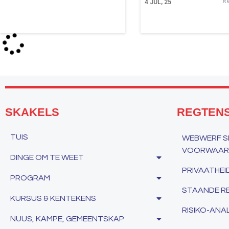
R
4
JUL, 25
SKAKELS
REGTEN
TUIS
WEBWERF SE
VOORWAARD
DINGE OM TE WEET
PRIVAATHE
PROGRAM
STAANDE RE
KURSUS & KENTEKENS
RISIKO-ANAL
NUUS, KAMPE, GEMEENTSKAP