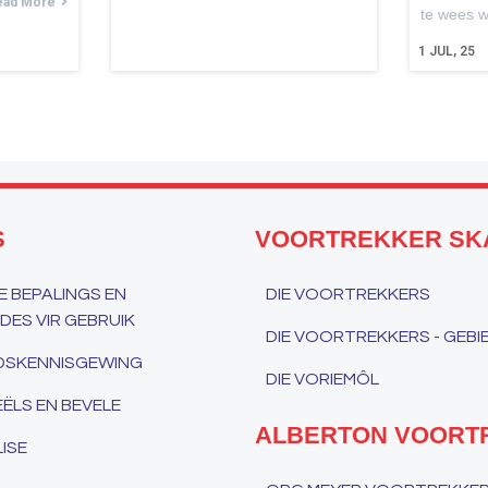
ead More
te wees wi
1
JUL, 25
S
VOORTREKKER SK
 BEPALINGS EN
DIE VOORTREKKERS
ES VIR GEBRUIK
DIE VOORTREKKERS - GEB
IDSKENNISGEWING
DIE VORIEMÔL
ËLS EN BEVELE
ALBERTON VOORT
ISE