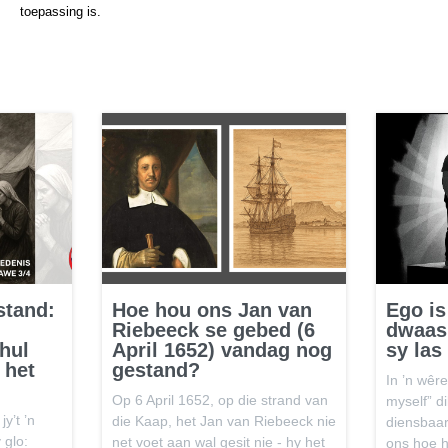
toepassing is.
stand:
Hoe hou ons Jan van
Ego is
Riebeeck se gebed (6
dwaash
hul
April 1652) vandag nog
sy las
 het
gestand?
In ’n wêr
Op 6 April 1652, op die strand van
myself” d
jy’t ’n
die Kaap, het Jan van Riebeeck nie
diensbaar
 glo:
net voet aan wal gesit nie - hy het
ons hoe h