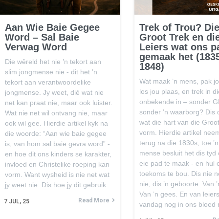
Aan Wie Baie Gegee
Trek of Trou? Di
Word – Sal Baie
Groot Trek en di
Verwag Word
Leiers wat ons p
gemaak het (183
Die wêreld het nie ’n tekort aan
1848)
slim jongmense nie - dit het ’n
Wat maak ’n mens, pak jo
tekort aan verantwoordelike
los jou plaas, en trek in di
jongmense. Jy weet, dié wat nie
onbekende in – sonder G
net kan praat nie, maar ook luister.
sonder ’n waarborg? Dis 
Wat nie net wil ontvang nie, maar
wat die hart van die Groo
ook wil gee. Hierdie artikel kyk na
vorm. Hierdie artikel nee
die woorde: “Aan wie baie gegee
terug na die 1830s, toe ’
is, van hom sal baie gevra word” -
mense besluit het dis tyd
en hoe dit ons kinders se karakter,
eie pad te maak - en hul 
invloed en Christelike roeping kan
toekoms te bou. Dis nie ne
vorm. Want wysheid is nie net wat
nie, dis ’n geboorte. Van ’
jy weet nie. Dis hoe jy dit gebruik.
Van ’n gees. En van leier
Read More
7
JUL, 25
vandag nog in ons bloed 