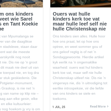
m ons kinders
Ouers wat hulle
eet wie Sarel
kinders kerk toe vat
rs en Tant Koekie
maar hulle leef self nie
ne
hulle Christenskap nie
rt van Mpumalanga se
Ons kinders sien alles. Hulle hoor
ver van die daaglikse
hoe ons praat, let op hoe ons
n stadslewe, staan daar
optree, en weet sommer gou of
ent wat die meeste
ons geloof regtig is of net ’n
rskynlik nog nooit
Sondaggewoonte. Hierdie artikel
 nie. Dis nie op 'n groot
kyk eerlik na ’n ongemaklike
 dit maak nie deel uit van
waarheid: ouers wat hul kinders
e toerpad nie, en tog dra
kerk toe vat, maar self nie hulle
aar stuk geskiedenis. Die
Christenskap uitleef nie. Dis nie ’n
-Potgieter-monument,
vingerwys nie, dis ’n uitnodiging tot
 Graskop, is nie net ‘n
eerlike introspeksie, vir die liefde
g van name op klip nie –
van ons kinders se siele en
vraag aan elke gesin, elke
toekoms.
en elke kultuurleier:
Read More
1
JUL, 25
y nog hoekom jy vry is om