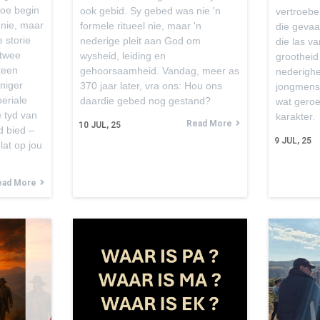
toe begin
ook gebid. Sy gebed was nie 'n
vertroebel
 nie, maar
formele ritueel nie, maar 'n
die gevaa
e storie
nederige pleit aan God om
die las v
 twee
wysheid, leiding en
grootheid
teen
gehoorsaamheid. Vandag, meer as
nederighei
niger
370 jaar later, vra ons: Hou ons
jongmense
eriale
daardie gebed nog gestand?
wat geroe
 tyd van
karakter.
Read More
10
JUL, 25
d bied –
9
JUL, 25
plat op jou
ead More