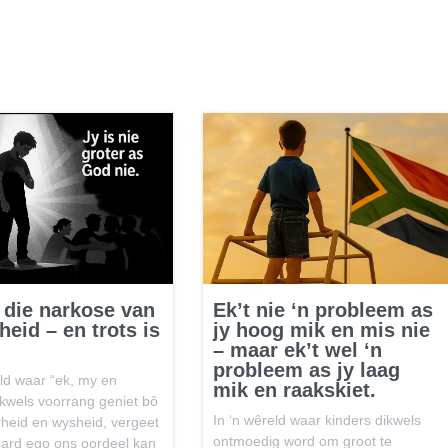
 die narkose van
Ek’t nie ‘n probleem as
eid – en trots is
jy hoog mik en mis nie
– maar ek’t wel ‘n
probleem as jy laag
eld waar “ek, my en
mik en raakskiet.
ikwels voorrang geniet bô
In ‘n wêreld waar kinders dikwels
heid en wysheid, vergeet
ontmoedig word om groot te
ard ego ons oordeel kan