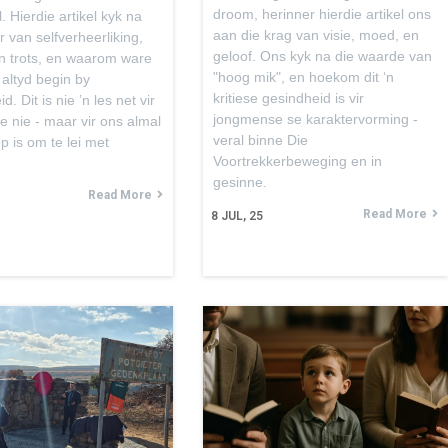
droom, herinner hierdie artikel ons
. Hierdie artikel kyk na
aan die krag van visie, moed, en
r van selfverheerliking,
geloof. Ons kyk na die waarde van
an trots, en waarom ware
"hoog mik", en hoekom dit ‘n
 altyd begin by
kritiese gesindheid is vir
d. Dit is nie ’n les net vir
jongmense se karaktervorming -
 nie - maar vir ons almal
veral binne Die
p is om te lei met
Voortrekkerbeweging en in
gesinne.
Read More
Read More
8
JUL, 25