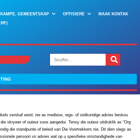
 KAMPE, GEMEENTSKAP
OFFISIERE
MAAK KONTAK
RF)
GTING
tikels verskaf word, nie as mediese, regs- of sielkundige advies beskou
n die skrywer of outeur soos aangedui. Tensy die outeur uitdruklik as “Org
dig die standpunte of beleid van Die Voortrekkers nie. Dit dien slegs as
fessionele persoon vir advies wat op u spesifieke omstandighede van